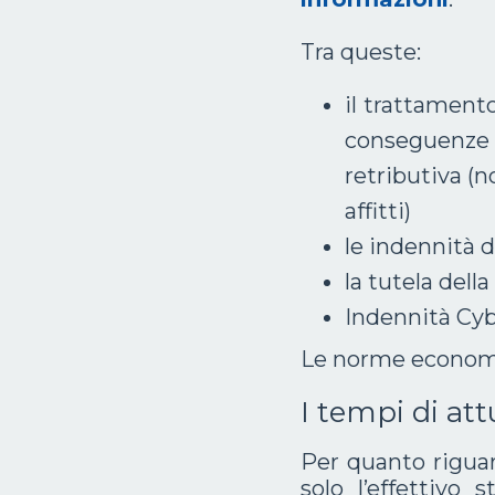
Tra queste:
il trattamento
conseguenze s
retributiva (n
affitti)
le indennità d
la tutela della
Indennità Cy
Le norme economic
I tempi di at
Per quanto rigua
solo l’effettivo 