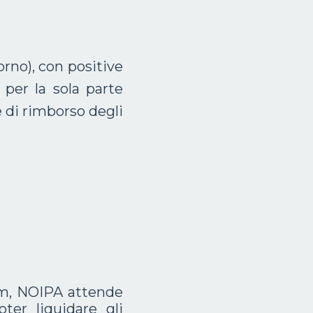
orno), con positive
per la sola parte
e di rimborso degli
um, NOIPA attende
oter liquidare gli