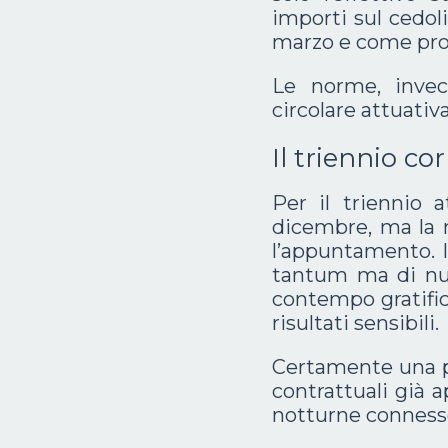
importi sul cedol
marzo e come prob
Le norme, inve
circolare attuativ
Il triennio co
Per il triennio a
dicembre, ma la m
l’appuntamento. I
tantum ma di nuo
contempo gratific
risultati sensibili.
Certamente una p
contrattuali già a
notturne connesse 