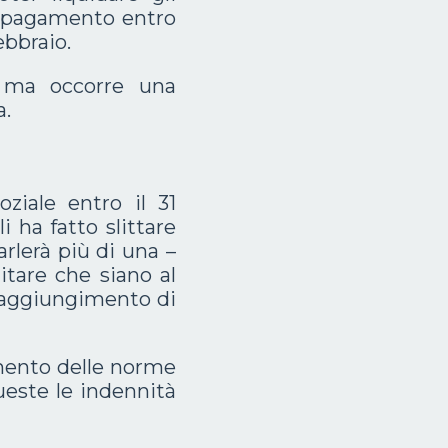
il pagamento entro
ebbraio.
 ma occorre una
a.
oziale entro il 31
 ha fatto slittare
rlerà più di una –
tare che siano al
 raggiungimento di
mento delle norme
queste le indennità